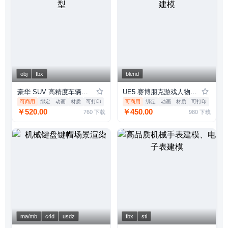
obj
fbx
blend
豪华 SUV 高精度车辆模型
UE5 赛博朋克游戏人物建模
可商用
绑定
动画
材质
可打印
可商用
绑定
动画
材质
可打印
￥520.00
￥450.00
760
下载
980
下载
ma/mb
c4d
usdz
fbx
stl