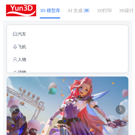
3D 模型库
AI 生成
3D打印
3D设计
3D
汽车
飞机
人物
动物
其他