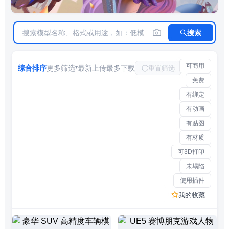
精选 3D 资产 · 可下载可商用
搜索
可商用
综合排序
更多筛选
最新上传
最多下载
重置筛选
▾
免费
有绑定
有动画
有贴图
有材质
可3D打印
未塌陷
使用插件
我的收藏