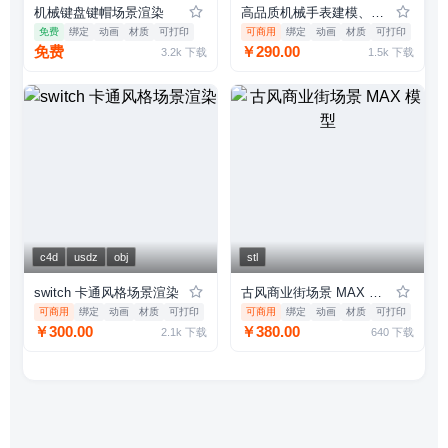
机械键盘键帽场景渲染
高品质机械手表建模、电子表建模
免费
绑定
动画
材质
可打印
可商用
绑定
动画
材质
可打印
免费
￥290.00
3.2k
下载
1.5k
下载
c4d
usdz
obj
stl
switch 卡通风格场景渲染
古风商业街场景 MAX 模型
可商用
绑定
动画
材质
可打印
可商用
绑定
动画
材质
可打印
￥300.00
￥380.00
2.1k
下载
640
下载